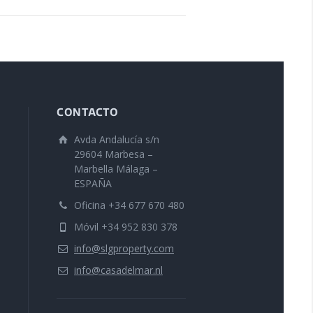
CONTACTO
Avda Andalucía s/n
29604 Marbesa –
Marbella Málaga –
ESPAÑA
Oficina +34 677 670 480
Móvil +34 952 830 378
info@slgproperty.com
info@casadelmar.nl