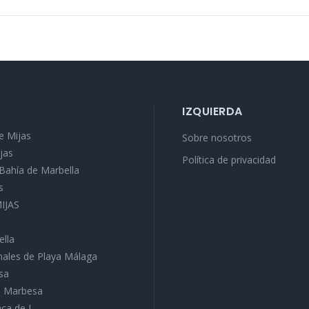
IZQUIERDA
e Mijas
Sobre nosotros
jas
Política de privacidad
a Bahía de Marbella
s
MIJAS
ella
ales de Playa Málaga
sa
ra Marbesa
ca de J...