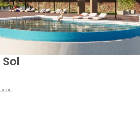
 Sol
ración