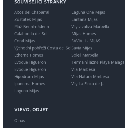
SOUVISEJÍCÍ STRÁNKY
Altos del Chaparral
Laguna One Mijas
Zůstatek Mijas
Lantana Mijas
Pláž Benalmádena
Vily v zálivu Marbella
Calahonda del Sol
Mijas Homes
Coral Mijas
SAVIA II - MIJAS
Východní pobřeží Costa del Sol
Savia Mijas
Etherna Homes
Soleil Marbella
Evoque Higueron
Termální lázně Playa Malaga
Evoque Higuerón
Vila Marbesa
Hipodrom Mijas
Vila Natura Marbesa
Ipanema Homes
Vily La Finca de J...
Laguna Mijas
VLEVO, ODJET
O nás