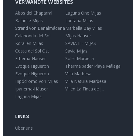
VERWANDTE WEBSITES
Altos del Chaparral
Laguna One Mijas
Balance Mijas
Lantana Mijas
Strand von Benalmádena
Marbella Bay Villas
Calahonda del Sol
Mijas Häuser
Korallen Mijas
SAVIA II - MIJAS
Costa del Sol Ost
Savia Mijas
Etherna-Häuser
Soleil Marbella
Evoque Higueron
Thermalbäder Playa Málaga
Evoque Higuerón
Villa Marbesa
Hipódromo von Mijas
Villa Natura Marbesa
Ipanema-Häuser
Villen La Finca de J...
Laguna Mijas
LINKS
Über uns