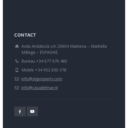
CONTACT
Avda Andalucía s/n 29604 Marbesa – Marbella
Málaga – ESPAGNE
Bureau +34 677 670 480
Mobile +34 952 830 378
info@slgproperty.com
info@casadelmar.nl