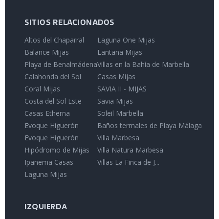
SITIOS RELACIONADOS
Altos del Chaparral
Laguna One Mijas
Balance Mijas
Lantana Mijas
Playa de Benalmádena
Villas en la Bahía de Marbella
Calahonda del Sol
Casas Mijas
Coral Mijas
SAVIA II - MIJAS
Costa del Sol Este
Savia Mijas
Casas Etherna
Soleil Marbella
Evoque Higuerón
Baños termales de Playa Málaga
Evoque Higuerón
Villa Marbesa
Hipódromo de Mijas
Villa Natura Marbesa
Ipanema Casas
Villas La Finca de J...
Laguna Mijas
IZQUIERDA