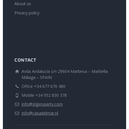
About us
Privacy policy
CONTACT
Avda Andalucía s/n 29604 Marbesa – Marbella
Málaga – SPAIN
Office +34 677 670 480
Mobile +34 952 830 378
info@slgproperty.com
info@casadelmar.nl