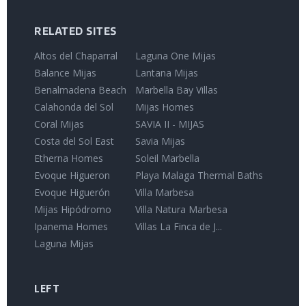
RELATED SITES
Altos del Chaparral
Laguna One Mijas
Balance Mijas
Lantana Mijas
Benalmadena Beach
Marbella Bay Villas
Calahonda del Sol
Mijas Homes
Coral Mijas
SAVIA II - MIJAS
Costa del Sol East
Savia Mijas
Etherna Homes
Soleil Marbella
Evoque Higueron
Playa Malaga Thermal Baths
Evoque Higuerón
Villa Marbesa
Mijas Hipódromo
Villa Natura Marbesa
Ipanema Homes
Villas La Finca de J...
Laguna Mijas
LEFT