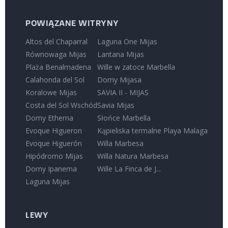
POWIĄZANE WITRYNY
Altos del Chaparral
Laguna One Mijas
Równowaga Mijas
Lantana Mijas
Plaża Benalmadena
Wille w zatoce Marbella
Calahonda del Sol
Domy Mijasa
Koralowe Mijas
SAVIA II - MIJAS
Costa del Sol Wschód
Savia Mijas
Domy Etherna
Słońce Marbella
Evoque Higueron
Kąpieliska termalne Playa Malaga
Evoque Higuerón
Willa Marbesa
Hipódromo Mijas
Willa Natura Marbesa
Domy Ipanema
Wille La Finca de J...
Laguna Mijas
LEWY