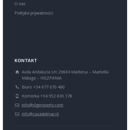
O nas
Polityka prywatności
KONTAKT
Avda Andalucía s/n 29604 Marbesa – Marbella
Málaga – HISZPANIA
Biuro +34 677 670 480
Komórka +34 952 830 378
info@slgproperty.com
info@casadelmar.nl