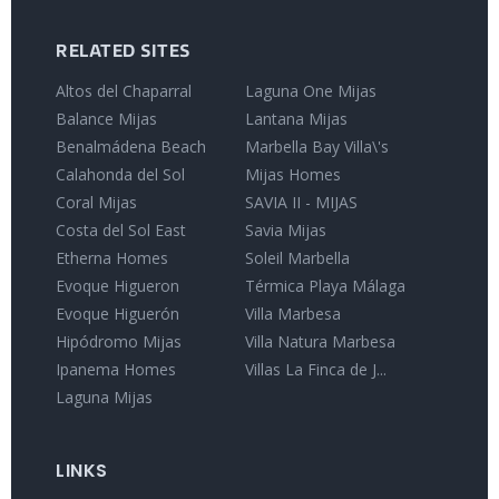
RELATED SITES
Altos del Chaparral
Laguna One Mijas
Balance Mijas
Lantana Mijas
Benalmádena Beach
Marbella Bay Villa\'s
Calahonda del Sol
Mijas Homes
Coral Mijas
SAVIA II - MIJAS
Costa del Sol East
Savia Mijas
Etherna Homes
Soleil Marbella
Evoque Higueron
Térmica Playa Málaga
Evoque Higuerón
Villa Marbesa
Hipódromo Mijas
Villa Natura Marbesa
Ipanema Homes
Villas La Finca de J...
Laguna Mijas
LINKS