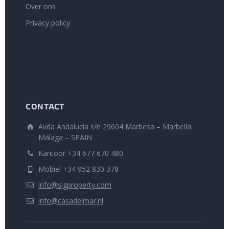
Over ons
Privacy policy
CONTACT
Avda Andalucía s/n 29604 Marbesa – Marbella
Málaga – SPAIN
Kantoor +34 677 670 480
Mobiel +34 952 830 378
info@slgproperty.com
info@casadelmar.nl