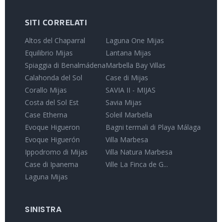
SITI CORRELATI
Altos del Chaparral
Laguna One Mijas
Equilibrio Mijas
Lantana Mijas
Spiaggia di Benalmádena
Marbella Bay Villas
Calahonda del Sol
Case di Mijas
Corallo Mijas
SAVIA II - MIJAS
Costa del Sol Est
Savia Mijas
Case Etherna
Soleil Marbella
Evoque Higueron
Bagni termali di Playa Málaga
Evoque Higuerón
Villa Marbesa
Ippodromo di Mijas
Villa Natura Marbesa
Case di Ipanema
Ville La Finca de G...
Laguna Mijas
SINISTRA