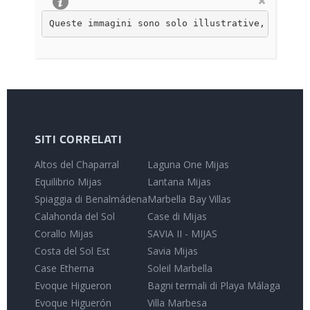
Queste immagini sono solo illustrative, non con
SITI CORRELATI
Altos del Chaparral
Laguna One Mijas
Equilibrio Mijas
Lantana Mijas
Spiaggia di Benalmádena
Marbella Bay Villas
Calahonda del Sol
Case di Mijas
Corallo Mijas
SAVIA II - MIJAS
Costa del Sol Est
Savia Mijas
Case Etherna
Soleil Marbella
Evoque Higueron
Bagni termali di Playa Málaga
Evoque Higuerón
Villa Marbesa