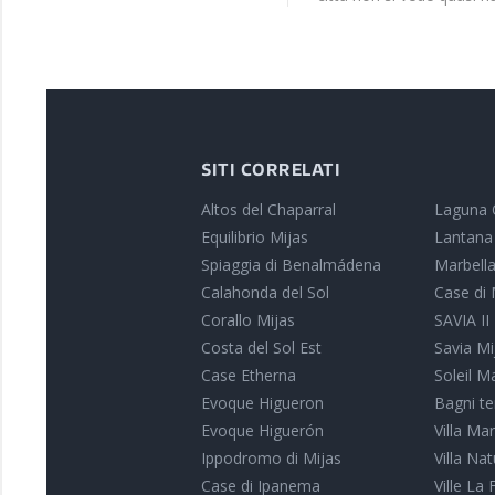
SITI CORRELATI
Altos del Chaparral
Laguna 
Equilibrio Mijas
Lantana
Spiaggia di Benalmádena
Marbella
Calahonda del Sol
Case di 
Corallo Mijas
SAVIA II
Costa del Sol Est
Savia Mi
Case Etherna
Soleil M
Evoque Higueron
Bagni te
Evoque Higuerón
Villa Ma
Ippodromo di Mijas
Villa Na
Case di Ipanema
Ville La 