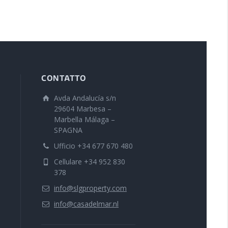
CONTATTO
Avda Andalucía s/n
29604 Marbesa –
Marbella Málaga –
SPAGNA
Ufficio +34 677 670 480
Cellulare +34 952 830
378
info@slgproperty.com
info@casadelmar.nl