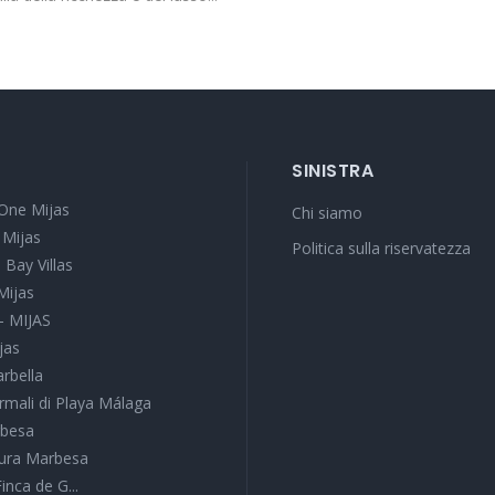
SINISTRA
One Mijas
Chi siamo
 Mijas
Politica sulla riservatezza
 Bay Villas
Mijas
 - MIJAS
jas
arbella
rmali di Playa Málaga
rbesa
tura Marbesa
Finca de G...