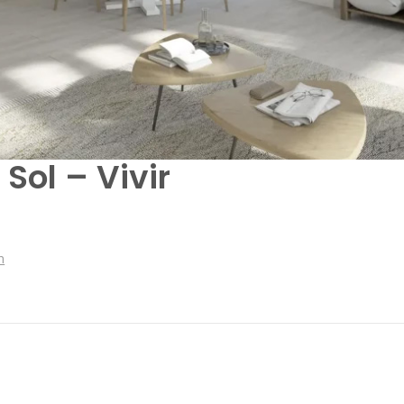
Sol – Vivir
n