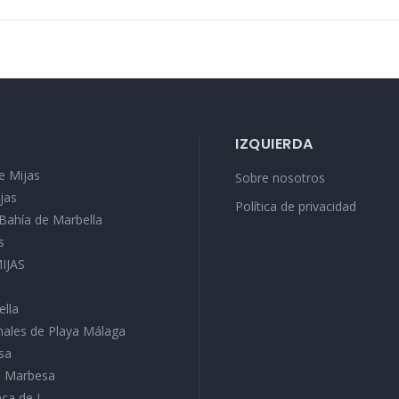
IZQUIERDA
e Mijas
Sobre nosotros
jas
Política de privacidad
a Bahía de Marbella
s
MIJAS
ella
ales de Playa Málaga
sa
ra Marbesa
ca de J...