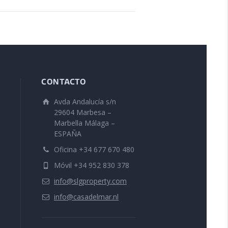
CONTACTO
Avda Andalucía s/n
29604 Marbesa –
Marbella Málaga –
ESPAÑA
Oficina +34 677 670 480
Móvil +34 952 830 378
info@slgproperty.com
info@casadelmar.nl