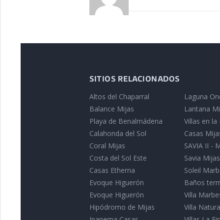
SITIOS RELACIONADOS
Altos del Chaparral
Laguna On
Balance Mijas
Lantana Mi
Playa de Benalmádena
Villas en l
Calahonda del Sol
Casas Mija
Coral Mijas
SAVIA II - 
Costa del Sol Este
Savia Mijas
Casas Etherna
Soleil Marb
Evoque Higuerón
Baños term
Evoque Higuerón
Villa Marbe
Hipódromo de Mijas
Villa Natu
Ipanema Casas
Villas La Fin