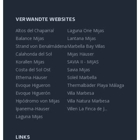
VERWANDTE WEBSITES
Altos del Chaparral
Laguna One Mijas
Balance Mijas
Lantana Mijas
Strand von Benalmádena
Marbella Bay Villas
Calahonda del Sol
Mijas Häuser
Korallen Mijas
SAVIA II - MIJAS
Costa del Sol Ost
Savia Mijas
Etherna-Häuser
Soleil Marbella
Evoque Higueron
Thermalbäder Playa Málaga
Evoque Higuerón
Villa Marbesa
Hipódromo von Mijas
Villa Natura Marbesa
Ipanema-Häuser
Villen La Finca de J...
Laguna Mijas
LINKS