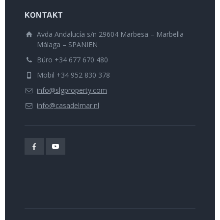
KONTAKT
Avda Andalucía s/n 29604 Marbesa – Marbella
Málaga – SPANIEN
Büro +34 677 670 480
Mobil +34 952 830 378
info@slgproperty.com
info@casadelmar.nl