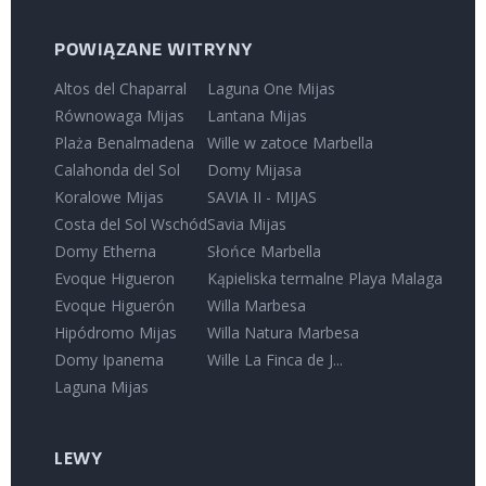
POWIĄZANE WITRYNY
Altos del Chaparral
Laguna One Mijas
Równowaga Mijas
Lantana Mijas
Plaża Benalmadena
Wille w zatoce Marbella
Calahonda del Sol
Domy Mijasa
Koralowe Mijas
SAVIA II - MIJAS
Costa del Sol Wschód
Savia Mijas
Domy Etherna
Słońce Marbella
Evoque Higueron
Kąpieliska termalne Playa Malaga
Evoque Higuerón
Willa Marbesa
Hipódromo Mijas
Willa Natura Marbesa
Domy Ipanema
Wille La Finca de J...
Laguna Mijas
LEWY