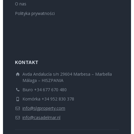
O nas
Polityka prywatności
KONTAKT
Avda Andalucía s/n 29604 Marbesa – Marbella
Málaga – HISZPANIA
Biuro +34 677 670 480
Komórka +34 952 830 378
info@slgproperty.com
info@casadelmar.nl