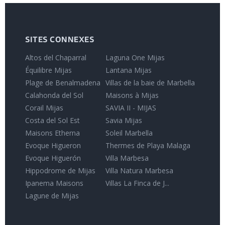
SITES CONNEXES
Altos del Chaparral
Laguna One Mijas
Équilibre Mijas
Lantana Mijas
Plage de Benalmadena
Villas de la baie de Marbella
Calahonda del Sol
Maisons à Mijas
Corail Mijas
SAVIA II - MIJAS
Costa del Sol Est
Savia Mijas
Maisons Etherna
Soleil Marbella
Evoque Higueron
Thermes de Playa Malaga
Evoque Higuerón
Villa Marbesa
Hippodrome de Mijas
Villa Natura Marbesa
Ipanema Maisons
Villas La Finca de J...
Lagune de Mijas