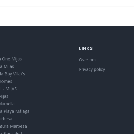
LINKS
 One Mijas
Over ons
a Mijas
Privacy policy
a Bay Villa\'s
 Homes
I - MIJAS
Mijas
Marbella
a Playa Málaga
Marbesa
Natura Marbesa
a Finca de J...