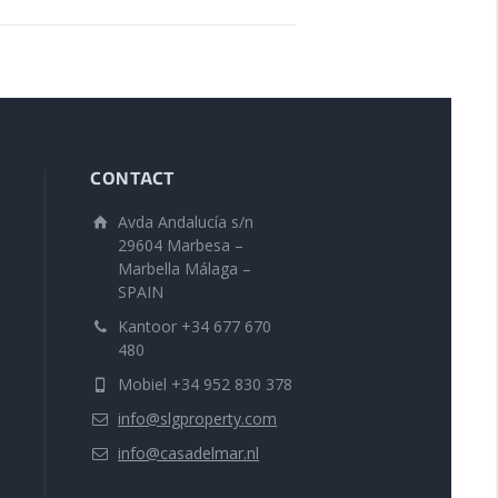
CONTACT
Avda Andalucía s/n
29604 Marbesa –
Marbella Málaga –
SPAIN
Kantoor +34 677 670
480
Mobiel +34 952 830 378
info@slgproperty.com
info@casadelmar.nl