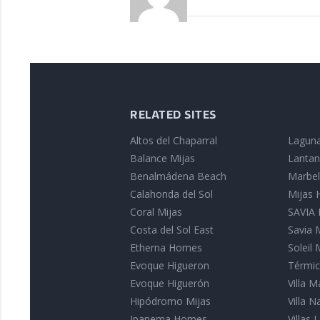
RELATED SITES
Altos del Chaparral
Laguna
Balance Mijas
Lantan
Benalmádena Beach
Marbell
Calahonda del Sol
Mijas
Coral Mijas
SAVIA I
Costa del Sol East
Savia 
Etherna Homes
Soleil 
Evoque Higueron
Térmic
Evoque Higuerón
Villa 
Hipódromo Mijas
Villa 
Ipanema Homes
Villas L