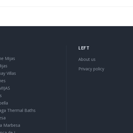
LEFT
e Mijas
About us
ijas
Privacy policy
ay Villas
mes
 MIJAS
s
bella
aga Thermal Baths
esa
ura Marbesa
nca de J...