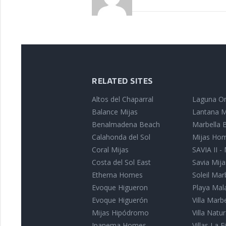
RELATED SITES
Altos del Chaparral
Laguna On
Balance Mijas
Lantana M
Benalmadena Beach
Marbella B
Calahonda del Sol
Mijas Ho
Coral Mijas
SAVIA II -
Costa del Sol East
Savia Mija
Etherna Homes
Soleil Mar
Evoque Higueron
Playa Mal
Evoque Higuerón
Villa Marb
Mijas Hipódromo
Villa Nat
Ipanema Homes
Villas La Fi