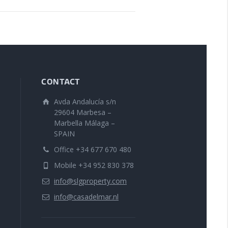
CONTACT
Avda Andalucía s/n
29604 Marbesa –
Marbella Málaga –
SPAIN
Office +34 677 670 480
Mobile +34 952 830 378
info@slgproperty.com
info@casadelmar.nl